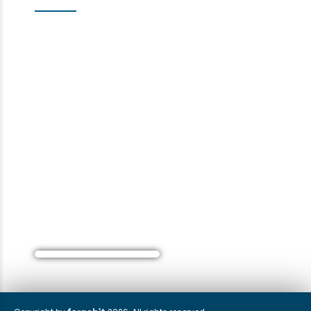
Indirizzo:
Pere Pirkera 15
Sesvetski Kraljevec 10361
Zagabria, Croazia
Tel:
0039 069 7630 244
0039 8001 25893
0039 8001 25893 numero verde
WhatsApp: 00385 95 5631 627
Email:
info@studio-dentistico-zagabria.it
Orari di apertura:
Lun-Ven: 07:00 – 19:00